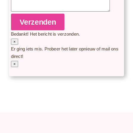
Verzenden
Bedankt! Het bericht is verzonden.
×
Er ging iets mis. Probeer het later opnieuw of mail ons
direct!
×
Casino Herospin
hub420 store